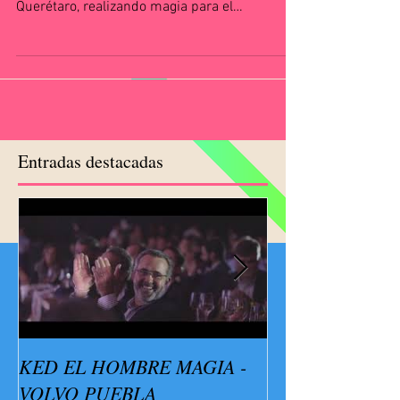
Querétaro, realizando magia para el
Gobernador del Estado...
Entradas destacadas
KED EL HOMBRE MAGIA -
Show de magia p
VOLVO PUEBLA
fin de año